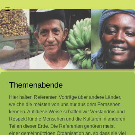
Themenabende
Hier halten Referenten Vorträge über andere Länder,
welche die meisten von uns nur aus dem Fernsehen
kennen. Auf diese Weise schaffen wir Verständnis und
Respekt für die Menschen und die Kulturen in anderen
Teilen dieser Erde. Die Referenten gehören meist
einer gemeinnützigen Organisation an, so dass sie viel